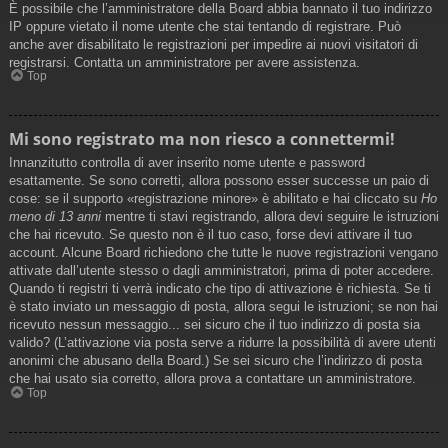
È possibile che l’amministratore della Board abbia bannato il tuo indirizzo
IP oppure vietato il nome utente che stai tentando di registrare. Può
anche aver disabilitato le registrazioni per impedire ai nuovi visitatori di
registrarsi. Contatta un amministratore per avere assistenza.
Top
Mi sono registrato ma non riesco a connettermi!
Innanzitutto controlla di aver inserito nome utente e password
esattamente. Se sono corretti, allora possono esser successe un paio di
cose: se il supporto «registrazione minore» è abilitato e hai cliccato su
Ho
meno di 13 anni
mentre ti stavi registrando, allora devi seguire le istruzioni
che hai ricevuto. Se questo non è il tuo caso, forse devi attivare il tuo
account. Alcune Board richiedono che tutte le nuove registrazioni vengano
attivate dall’utente stesso o dagli amministratori, prima di poter accedere.
Quando ti registri ti verrà indicato che tipo di attivazione è richiesta. Se ti
è stato inviato un messaggio di posta, allora segui le istruzioni; se non hai
ricevuto nessun messaggio... sei sicuro che il tuo indirizzo di posta sia
valido? (L’attivazione via posta serve a ridurre la possibilità di avere utenti
anonimi che abusano della Board.) Se sei sicuro che l’indirizzo di posta
che hai usato sia corretto, allora prova a contattare un amministratore.
Top