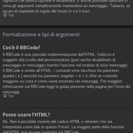
significa che questa opzione è disabilitata. È anche possibile spostare in
cima gli argomenti semplicemente inserendovi un messaggio. Tuttavia, sii
sicuro di rispettare le regole del forum in cui ti trovi.
Top
Formattazione e tipi di argomenti
Cos’è il BBCode?
Il BBCode è una speciale implementazione dell’HTML; l’utilizzo è
soggetto alla scelta dell’amministratore (puoi anche disabilitarlo di
messaggio in messaggio tramite l’opzione nel modulo di invio messaggi).
Il BBCode è simile all’HTML, i comandi sono racchiusi tra parentesi
quadre [ e ] anziché tra parentesi angolari < e > e offre un controllo
maggiore su cosa e come viene mostrato nei messaggi. Per maggiori
informazioni sul BBCode leggi la guida presente nella pagina per l’invio dei
messaggi.
Top
Posso usare l’HTML?
No. Non è possibile inserire del codice HTML e ottenere che sia
interpretato come tale in questo Forum. La maggior parte delle funzioni
dell’HTML può essere sostituita dal BBCode.