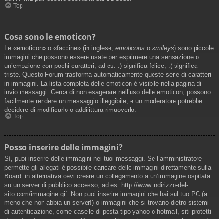
Top
Cosa sono le emoticon?
Le «emoticon» o «faccine» (in inglese,
emoticons
o
smileys
) sono piccole
immagini che possono essere usate per esprimere una sensazione o
un’emozione con pochi caratteri; ad es. :) significa felice, :( significa
triste. Questo Forum trasforma automaticamente queste serie di caratteri
in immagini. La lista completa delle emoticon è visibile nella pagina di
invio messaggi. Cerca di non esagerare nell’uso delle emoticon, possono
facilmente rendere un messaggio illeggibile, e un moderatore potrebbe
decidere di modificarlo o addirittura rimuoverlo.
Top
Posso inserire delle immagini?
Sì, puoi inserire delle immagini nei tuoi messaggi. Se l’amministratore
permette gli allegati è possibile caricare delle immagini direttamente sulla
Board; in alternativa devi creare un collegamento a un’immagine ospitata
su un server di pubblico accesso, ad es. http://www.indirizzo-del-
sito.com/immagine.gif. Non puoi inserire immagini che hai sul tuo PC (a
meno che non abbia un server!) o immagini che si trovano dietro sistemi
di autenticazione, come caselle di posta tipo yahoo o hotmail, siti protetti