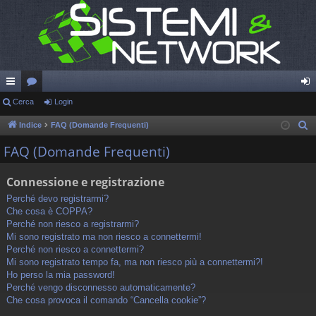
oll
Cerca
or
Login
og
eg
u
in
Indice
FAQ (Domande Frequenti)
C
e
a
m
FAQ (Domande Frequenti)
r
m
c
Connessione e registrazione
en
a
Perché devo registrarmi?
ti
Che cosa è COPPA?
Perché non riesco a registrarmi?
R
Mi sono registrato ma non riesco a connettermi!
Perché non riesco a connettermi?
ap
Mi sono registrato tempo fa, ma non riesco più a connettermi?!
idi
Ho perso la mia password!
Perché vengo disconnesso automaticamente?
Che cosa provoca il comando “Cancella cookie”?