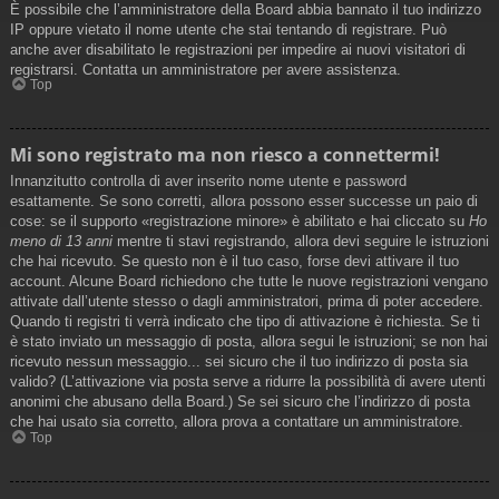
È possibile che l’amministratore della Board abbia bannato il tuo indirizzo
IP oppure vietato il nome utente che stai tentando di registrare. Può
anche aver disabilitato le registrazioni per impedire ai nuovi visitatori di
registrarsi. Contatta un amministratore per avere assistenza.
Top
Mi sono registrato ma non riesco a connettermi!
Innanzitutto controlla di aver inserito nome utente e password
esattamente. Se sono corretti, allora possono esser successe un paio di
cose: se il supporto «registrazione minore» è abilitato e hai cliccato su
Ho
meno di 13 anni
mentre ti stavi registrando, allora devi seguire le istruzioni
che hai ricevuto. Se questo non è il tuo caso, forse devi attivare il tuo
account. Alcune Board richiedono che tutte le nuove registrazioni vengano
attivate dall’utente stesso o dagli amministratori, prima di poter accedere.
Quando ti registri ti verrà indicato che tipo di attivazione è richiesta. Se ti
è stato inviato un messaggio di posta, allora segui le istruzioni; se non hai
ricevuto nessun messaggio... sei sicuro che il tuo indirizzo di posta sia
valido? (L’attivazione via posta serve a ridurre la possibilità di avere utenti
anonimi che abusano della Board.) Se sei sicuro che l’indirizzo di posta
che hai usato sia corretto, allora prova a contattare un amministratore.
Top