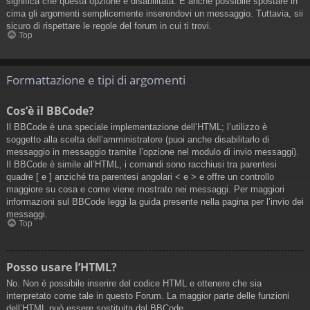
significa che questa opzione è disabilitata. È anche possibile spostare in
cima gli argomenti semplicemente inserendovi un messaggio. Tuttavia, sii
sicuro di rispettare le regole del forum in cui ti trovi.
Top
Formattazione e tipi di argomenti
Cos’è il BBCode?
Il BBCode è una speciale implementazione dell’HTML; l’utilizzo è
soggetto alla scelta dell’amministratore (puoi anche disabilitarlo di
messaggio in messaggio tramite l’opzione nel modulo di invio messaggi).
Il BBCode è simile all’HTML, i comandi sono racchiusi tra parentesi
quadre [ e ] anziché tra parentesi angolari < e > e offre un controllo
maggiore su cosa e come viene mostrato nei messaggi. Per maggiori
informazioni sul BBCode leggi la guida presente nella pagina per l’invio dei
messaggi.
Top
Posso usare l’HTML?
No. Non è possibile inserire del codice HTML e ottenere che sia
interpretato come tale in questo Forum. La maggior parte delle funzioni
dell’HTML può essere sostituita dal BBCode.