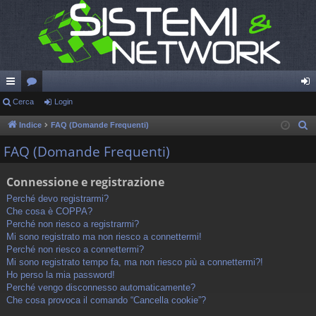
oll
Cerca
or
Login
og
eg
u
in
Indice
FAQ (Domande Frequenti)
C
e
a
m
FAQ (Domande Frequenti)
r
m
c
Connessione e registrazione
en
a
Perché devo registrarmi?
ti
Che cosa è COPPA?
Perché non riesco a registrarmi?
R
Mi sono registrato ma non riesco a connettermi!
Perché non riesco a connettermi?
ap
Mi sono registrato tempo fa, ma non riesco più a connettermi?!
idi
Ho perso la mia password!
Perché vengo disconnesso automaticamente?
Che cosa provoca il comando “Cancella cookie”?