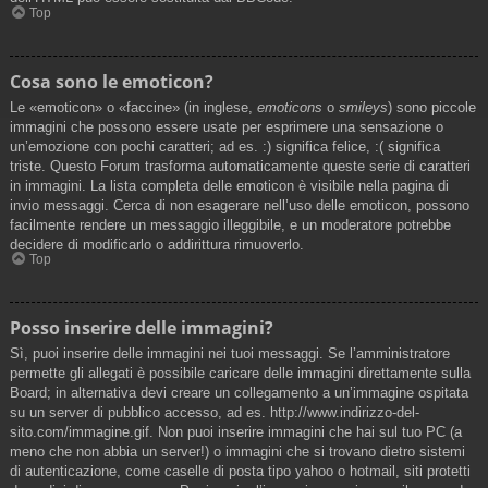
Top
Cosa sono le emoticon?
Le «emoticon» o «faccine» (in inglese,
emoticons
o
smileys
) sono piccole
immagini che possono essere usate per esprimere una sensazione o
un’emozione con pochi caratteri; ad es. :) significa felice, :( significa
triste. Questo Forum trasforma automaticamente queste serie di caratteri
in immagini. La lista completa delle emoticon è visibile nella pagina di
invio messaggi. Cerca di non esagerare nell’uso delle emoticon, possono
facilmente rendere un messaggio illeggibile, e un moderatore potrebbe
decidere di modificarlo o addirittura rimuoverlo.
Top
Posso inserire delle immagini?
Sì, puoi inserire delle immagini nei tuoi messaggi. Se l’amministratore
permette gli allegati è possibile caricare delle immagini direttamente sulla
Board; in alternativa devi creare un collegamento a un’immagine ospitata
su un server di pubblico accesso, ad es. http://www.indirizzo-del-
sito.com/immagine.gif. Non puoi inserire immagini che hai sul tuo PC (a
meno che non abbia un server!) o immagini che si trovano dietro sistemi
di autenticazione, come caselle di posta tipo yahoo o hotmail, siti protetti