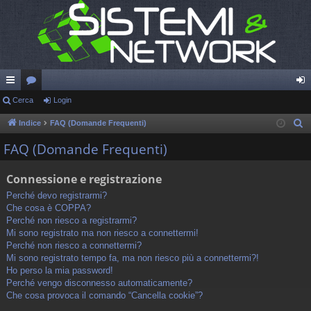
oll
Cerca
or
Login
og
eg
u
in
Indice
FAQ (Domande Frequenti)
C
e
a
m
FAQ (Domande Frequenti)
r
m
c
Connessione e registrazione
en
a
Perché devo registrarmi?
ti
Che cosa è COPPA?
Perché non riesco a registrarmi?
R
Mi sono registrato ma non riesco a connettermi!
Perché non riesco a connettermi?
ap
Mi sono registrato tempo fa, ma non riesco più a connettermi?!
idi
Ho perso la mia password!
Perché vengo disconnesso automaticamente?
Che cosa provoca il comando “Cancella cookie”?