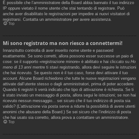
È possibile che l’amministratore della Board abbia bannato il tuo indirizzo
IP oppure vietato il nome utente che stai tentando di registrare. Può
anche aver disabilitato le registrazioni per impedire ai nuovi visitatori di
registrarsi. Contatta un amministratore per avere assistenza.
Top
Mi sono registrato ma non riesco a connettermi!
Innanzitutto controlla di aver inserito nome utente e password
esattamente. Se sono corretti, allora possono esser successe un paio di
cose: se il supporto «registrazione minore» è abilitato e hai cliccato su
Ho
meno di 13 anni
mentre ti stavi registrando, allora devi seguire le istruzioni
che hai ricevuto. Se questo non è il tuo caso, forse devi attivare il tuo
account. Alcune Board richiedono che tutte le nuove registrazioni vengano
attivate dall’utente stesso o dagli amministratori, prima di poter accedere.
Quando ti registri ti verrà indicato che tipo di attivazione è richiesta. Se ti
è stato inviato un messaggio di posta, allora segui le istruzioni; se non hai
ricevuto nessun messaggio... sei sicuro che il tuo indirizzo di posta sia
valido? (L’attivazione via posta serve a ridurre la possibilità di avere utenti
anonimi che abusano della Board.) Se sei sicuro che l’indirizzo di posta
che hai usato sia corretto, allora prova a contattare un amministratore.
Top