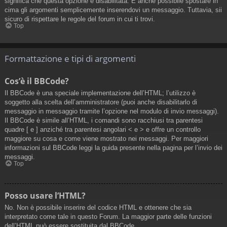
significa che questa opzione è disabilitata. È anche possibile spostare in
cima gli argomenti semplicemente inserendovi un messaggio. Tuttavia, sii
sicuro di rispettare le regole del forum in cui ti trovi.
Top
Formattazione e tipi di argomenti
Cos’è il BBCode?
Il BBCode è una speciale implementazione dell’HTML; l’utilizzo è
soggetto alla scelta dell’amministratore (puoi anche disabilitarlo di
messaggio in messaggio tramite l’opzione nel modulo di invio messaggi).
Il BBCode è simile all’HTML, i comandi sono racchiusi tra parentesi
quadre [ e ] anziché tra parentesi angolari < e > e offre un controllo
maggiore su cosa e come viene mostrato nei messaggi. Per maggiori
informazioni sul BBCode leggi la guida presente nella pagina per l’invio dei
messaggi.
Top
Posso usare l’HTML?
No. Non è possibile inserire del codice HTML e ottenere che sia
interpretato come tale in questo Forum. La maggior parte delle funzioni
dell’HTML può essere sostituita dal BBCode.