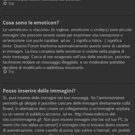
Top
Cosa sono le emoticon?
Le «emoticon» o «faccine» (in inglese,
emoticons
o
smileys
) sono piccole
immagini che possono essere usate per esprimere una sensazione o
un’emozione con pochi caratteri; ad es. :) significa felice, :( significa
triste. Questo Forum trasforma automaticamente queste serie di caratteri
in immagini. La lista completa delle emoticon è visibile nella pagina di
invio messaggi. Cerca di non esagerare nell’uso delle emoticon, possono
facilmente rendere un messaggio illeggibile, e un moderatore potrebbe
decidere di modificarlo o addirittura rimuoverlo.
Top
Posso inserire delle immagini?
Sì, puoi inserire delle immagini nei tuoi messaggi. Se l’amministratore
permette gli allegati è possibile caricare delle immagini direttamente sulla
Board; in alternativa devi creare un collegamento a un’immagine ospitata
su un server di pubblico accesso, ad es. http://www.indirizzo-del-
sito.com/immagine.gif. Non puoi inserire immagini che hai sul tuo PC (a
meno che non abbia un server!) o immagini che si trovano dietro sistemi
di autenticazione, come caselle di posta tipo yahoo o hotmail, siti protetti