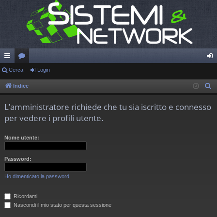
oll
Cerca
or
Login
og
eg
u
in
Indice
C
e
a
m
L’amministratore richiede che tu sia iscritto e connesso
r
m
per vedere i profili utente.
c
en
a
Nome utente:
ti
R
Password:
ap
Ho dimenticato la password
idi
Ricordami
Nascondi il mio stato per questa sessione