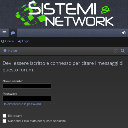
oll
Cerca
or
Login
og
eg
u
in
Indice
C
e
a
m
Devi essere iscritto e connesso per citare i messaggi di
r
m
questo forum.
c
en
a
Nome utente:
ti
R
Password:
ap
Ho dimenticato la password
idi
Ricordami
Nascondi il mio stato per questa sessione