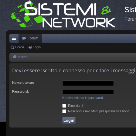
Sis
Forum
Forum
oll
Cerca
Login
eg
Indice
a
Devi essere iscritto e connesso per citare i messagg
m
Nome utente:
en
Password:
ti
Ho dimenticato la password
R
Ricordami
ap
Nascondi il mio stato per questa sessione
idi