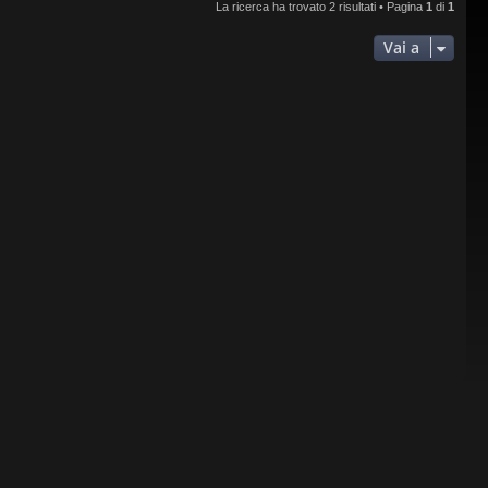
La ricerca ha trovato 2 risultati • Pagina
1
di
1
Vai a