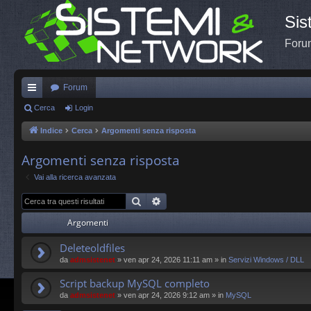
Sis
Forum
Forum
oll
Cerca
Login
eg
Indice
Cerca
Argomenti senza risposta
a
Argomenti senza risposta
m
Vai alla ricerca avanzata
en
Cerca
Ricerca avanzata
ti
Argomenti
R
Deleteoldfiles
ap
da
admsistenet
»
ven apr 24, 2026 11:11 am
» in
Servizi Windows / DLL
idi
Script backup MySQL completo
da
admsistenet
»
ven apr 24, 2026 9:12 am
» in
MySQL