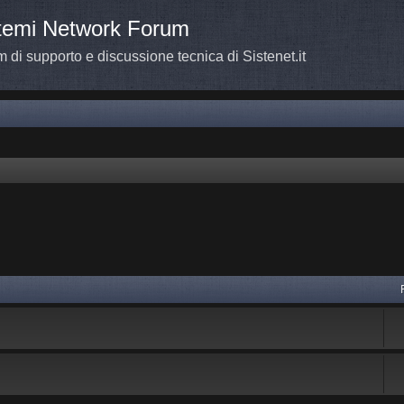
temi Network Forum
 di supporto e discussione tecnica di Sistenet.it