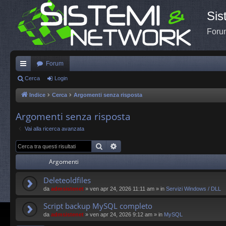
Sis
Forum
Forum
oll
Cerca
Login
eg
Indice
Cerca
Argomenti senza risposta
a
Argomenti senza risposta
m
Vai alla ricerca avanzata
en
Cerca
Ricerca avanzata
ti
Argomenti
R
Deleteoldfiles
ap
da
admsistenet
»
ven apr 24, 2026 11:11 am
» in
Servizi Windows / DLL
idi
Script backup MySQL completo
da
admsistenet
»
ven apr 24, 2026 9:12 am
» in
MySQL