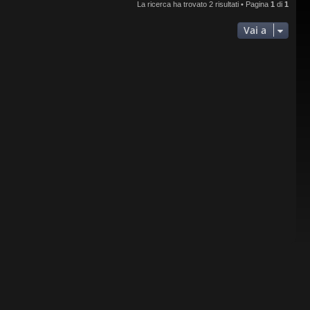
La ricerca ha trovato 2 risultati • Pagina
1
di
1
Vai a