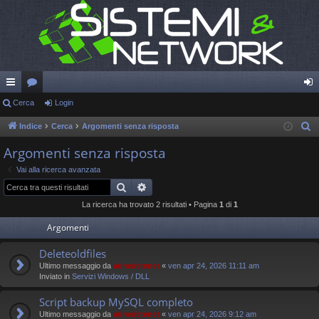
oll
Cerca
or
Login
og
eg
u
in
Indice
Cerca
Argomenti senza risposta
C
e
a
m
Argomenti senza risposta
r
m
Vai alla ricerca avanzata
c
Cerca
Ricerca avanzata
en
a
La ricerca ha trovato 2 risultati • Pagina
1
di
1
ti
Argomenti
R
Deleteoldfiles
ap
Ultimo messaggio da
admsistenet
«
ven apr 24, 2026 11:11 am
idi
Inviato in
Servizi Windows / DLL
Script backup MySQL completo
Ultimo messaggio da
admsistenet
«
ven apr 24, 2026 9:12 am