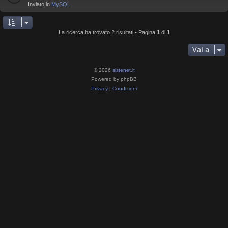
Inviato in
MySQL
La ricerca ha trovato 2 risultati • Pagina
1
di
1
Vai a
© 2026
sistenet.it
Powered by phpBB
Privacy
|
Condizioni