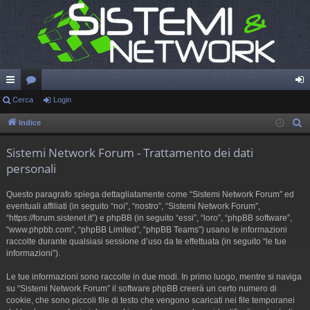
oll
Cerca
or
Login
og
eg
u
in
Indice
C
e
a
m
Sistemi Network Forum - Trattamento dei dati
r
m
personali
c
en
a
Questo paragrafo spiega dettagliatamente come “Sistemi Network Forum” ed
ti
eventuali affiliati (in seguito “noi”, “nostro”, “Sistemi Network Forum”,
“https://forum.sistenet.it”) e phpBB (in seguito “essi”, “loro”, “phpBB software”,
R
“www.phpbb.com”, “phpBB Limited”, “phpBB Teams”) usano le informazioni
raccolte durante qualsiasi sessione d’uso da te effettuata (in seguito “le tue
ap
informazioni”).
idi
Le tue informazioni sono raccolte in due modi. In primo luogo, mentre si naviga
su “Sistemi Network Forum” il software phpBB creerà un certo numero di
cookie, che sono piccoli file di testo che vengono scaricati nei file temporanei