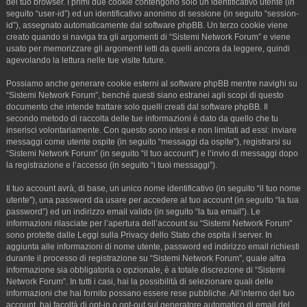
del tuo browser. I primi due cookie contengono solo un identificativo utente (in
seguito “user-id”) ed un identificativo anonimo di sessione (in seguito “session-
id”), assegnato automaticamente dal software phpBB. Un terzo cookie viene
creato quando si naviga tra gli argomenti di “Sistemi Network Forum” e viene
usato per memorizzare gli argomenti letti da quelli ancora da leggere, quindi
agevolando la lettura nelle tue visite future.
Possiamo anche generare cookie esterni al software phpBB mentre navighi su
“Sistemi Network Forum”, benché questi siano estranei agli scopi di questo
documento che intende trattare solo quelli creati dal software phpBB. Il
secondo metodo di raccolta delle tue informazioni è dato da quello che tu
inserisci volontariamente. Con questo sono intesi e non limitati ad essi: inviare
messaggi come utente ospite (in seguito “messaggi da ospite”), registrarsi su
“Sistemi Network Forum” (in seguito “il tuo account”) e l’invio di messaggi dopo
la registrazione e l’accesso (in seguito “i tuoi messaggi”).
Il tuo account avrà, di base, un unico nome identificativo (in seguito “il tuo nome
utente”), una password da usare per accedere al tuo account (in seguito “la tua
password”) ed un indirizzo email valido (in seguito “la tua email”). Le
informazioni rilasciate per l’apertura dell’account su “Sistemi Network Forum”
sono protette dalle Leggi sulla Privacy dello Stato che ospita il server. In
aggiunta alle informazioni di nome utente, password ed indirizzo email richiesti
durante il processo di registrazione su “Sistemi Network Forum”, quale altra
informazione sia obbligatoria o opzionale, è a totale discrezione di “Sistemi
Network Forum”. In tutti i casi, hai la possibilità di selezionare quali delle
informazioni che hai fornito possano essere rese pubbliche. All’interno del tuo
account, hai facoltà di opt-in o opt-out sul generatore automatico di email del