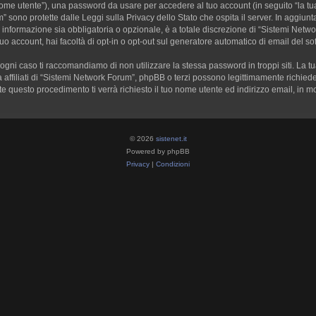
o nome utente”), una password da usare per accedere al tuo account (in seguito “la tua
” sono protette dalle Leggi sulla Privacy dello Stato che ospita il server. In aggiunt
nformazione sia obbligatoria o opzionale, è a totale discrezione di “Sistemi Network F
tuo account, hai facoltà di opt-in o opt-out sul generatore automatico di email del s
 ogni caso ti raccomandiamo di non utilizzare la stessa password in troppi siti. La
affiliati di “Sistemi Network Forum”, phpBB o terzi possono legittimamente richiede
e questo procedimento ti verrà richiesto il tuo nome utente ed indirizzo email, i
© 2026
sistenet.it
Powered by phpBB
Privacy
|
Condizioni