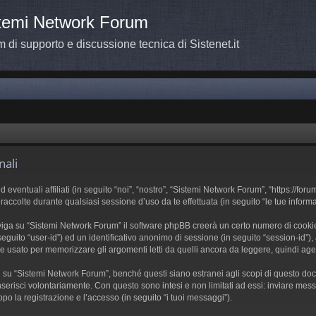
temi Network Forum
 di supporto e discussione tecnica di Sistenet.it
nali
tuali affiliati (in seguito “noi”, “nostro”, “Sistemi Network Forum”, “https://forum.s
olte durante qualsiasi sessione d’uso da te effettuata (in seguito “le tue informa
iga su “Sistemi Network Forum” il software phpBB creerà un certo numero di cookie, 
n seguito “user-id”) ed un identificativo anonimo di sessione (in seguito “session-i
 usato per memorizzare gli argomenti letti da quelli ancora da leggere, quindi agevol
 “Sistemi Network Forum”, benché questi siano estranei agli scopi di questo docume
serisci volontariamente. Con questo sono intesi e non limitati ad essi: inviare mess
po la registrazione e l’accesso (in seguito “i tuoi messaggi”).