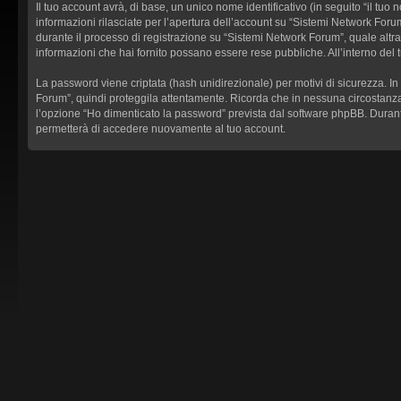
Il tuo account avrà, di base, un unico nome identificativo (in seguito “il tu
informazioni rilasciate per l’apertura dell’account su “Sistemi Network Forum
durante il processo di registrazione su “Sistemi Network Forum”, quale altra i
informazioni che hai fornito possano essere rese pubbliche. All’interno del 
La password viene criptata (hash unidirezionale) per motivi di sicurezza. In
Forum”, quindi proteggila attentamente. Ricorda che in nessuna circostanza 
l’opzione “Ho dimenticato la password” prevista dal software phpBB. Durant
permetterà di accedere nuovamente al tuo account.