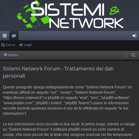
oll
Cerca
or
Login
og
eg
u
in
Indice
C
e
a
m
Sistemi Network Forum - Trattamento dei dati
r
m
personali
c
en
a
Questo paragrafo spiega dettagliatamente come “Sistemi Network Forum” ed
ti
eventuali affiliati (in seguito “noi”, “nostro”, “Sistemi Network Forum”,
“https://forum.sistenet.it”) e phpBB (in seguito “essi”, “loro”, “phpBB software”,
R
“www.phpbb.com”, “phpBB Limited”, “phpBB Teams”) usano le informazioni
raccolte durante qualsiasi sessione d’uso da te effettuata (in seguito “le tue
ap
informazioni”).
idi
Le tue informazioni sono raccolte in due modi. In primo luogo, mentre si naviga
su “Sistemi Network Forum” il software phpBB creerà un certo numero di
cookie, che sono piccoli file di testo che vengono scaricati nei file temporanei