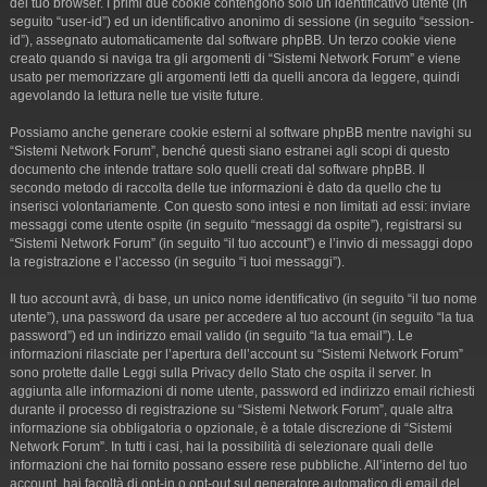
del tuo browser. I primi due cookie contengono solo un identificativo utente (in
seguito “user-id”) ed un identificativo anonimo di sessione (in seguito “session-
id”), assegnato automaticamente dal software phpBB. Un terzo cookie viene
creato quando si naviga tra gli argomenti di “Sistemi Network Forum” e viene
usato per memorizzare gli argomenti letti da quelli ancora da leggere, quindi
agevolando la lettura nelle tue visite future.
Possiamo anche generare cookie esterni al software phpBB mentre navighi su
“Sistemi Network Forum”, benché questi siano estranei agli scopi di questo
documento che intende trattare solo quelli creati dal software phpBB. Il
secondo metodo di raccolta delle tue informazioni è dato da quello che tu
inserisci volontariamente. Con questo sono intesi e non limitati ad essi: inviare
messaggi come utente ospite (in seguito “messaggi da ospite”), registrarsi su
“Sistemi Network Forum” (in seguito “il tuo account”) e l’invio di messaggi dopo
la registrazione e l’accesso (in seguito “i tuoi messaggi”).
Il tuo account avrà, di base, un unico nome identificativo (in seguito “il tuo nome
utente”), una password da usare per accedere al tuo account (in seguito “la tua
password”) ed un indirizzo email valido (in seguito “la tua email”). Le
informazioni rilasciate per l’apertura dell’account su “Sistemi Network Forum”
sono protette dalle Leggi sulla Privacy dello Stato che ospita il server. In
aggiunta alle informazioni di nome utente, password ed indirizzo email richiesti
durante il processo di registrazione su “Sistemi Network Forum”, quale altra
informazione sia obbligatoria o opzionale, è a totale discrezione di “Sistemi
Network Forum”. In tutti i casi, hai la possibilità di selezionare quali delle
informazioni che hai fornito possano essere rese pubbliche. All’interno del tuo
account, hai facoltà di opt-in o opt-out sul generatore automatico di email del