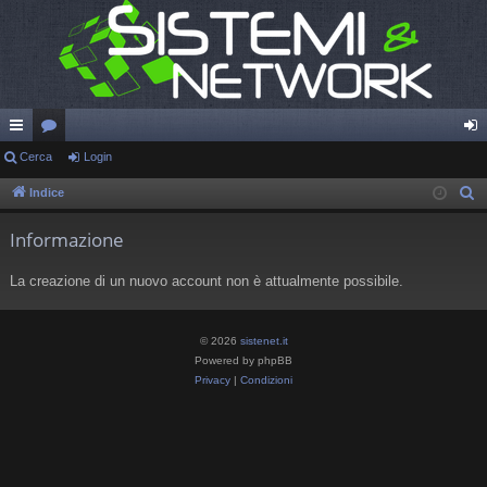
oll
Cerca
or
Login
og
eg
u
in
Indice
C
e
a
m
Informazione
r
m
c
La creazione di un nuovo account non è attualmente possibile.
en
a
ti
© 2026
sistenet.it
R
Powered by phpBB
Privacy
|
Condizioni
ap
idi