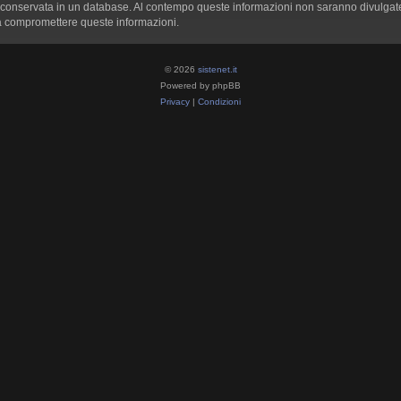
 sia conservata in un database. Al contempo queste informazioni non saranno divulg
sa compromettere queste informazioni.
© 2026
sistenet.it
Powered by phpBB
Privacy
|
Condizioni