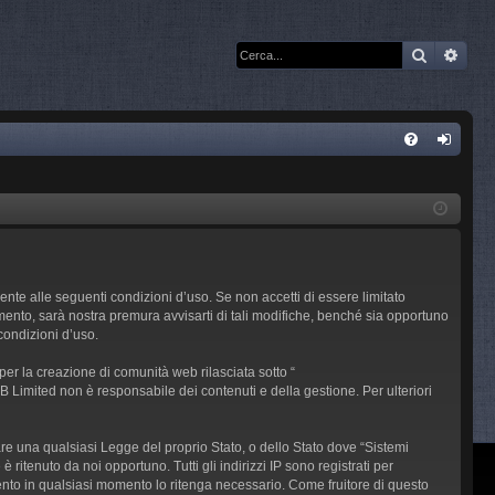
Cerca
Rice
C
FA
og
Q
in
ente alle seguenti condizioni d’uso. Se non accetti di essere limitato
ento, sarà nostra premura avvisarti di tali modifiche, benché sia opportuno
condizioni d’uso.
r la creazione di comunità web rilasciata sotto “
BB Limited non è responsabile dei contenuti e della gestione. Per ulteriori
lare una qualsiasi Legge del proprio Stato, o dello Stato dove “Sistemi
ritenuto da noi opportuno. Tutti gli indirizzi IP sono registrati per
mento in qualsiasi momento lo ritenga necessario. Come fruitore di questo