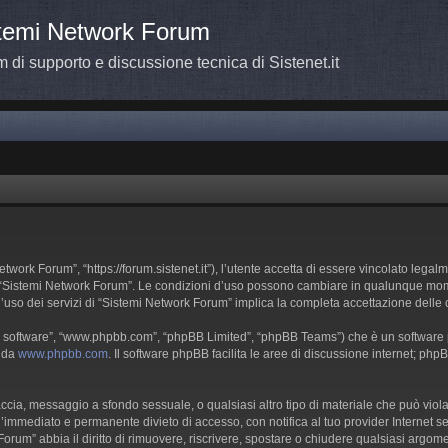
temi Network Forum
 di supporto e discussione tecnica di Sistenet.it
work Forum”, “https://forum.sistenet.it”), l’utente accetta di essere vincolato legalm
 da “Sistemi Network Forum”. Le condizioni d’uso possono cambiare in qualunque mom
’uso dei servizi di “Sistemi Network Forum” implica la completa accettazione delle 
BB software”, “www.phpbb.com”, “phpBB Limited”, “phpBB Teams”) che è un software pe
e da
www.phpbb.com
. Il software phpBB facilita le aree di discussione internet; php
inaccia, messaggio a sfondo sessuale, o qualsiasi altro tipo di materiale che può vio
mmediato e permanente divieto di accesso, con notifica al tuo provider Internet se è 
orum” abbia il diritto di rimuovere, riscrivere, spostare o chiudere qualsiasi argo