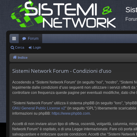
Sis
Forum
Forum
oll
Cerca
Login
eg
Indice
a
Sistemi Network Forum - Condizioni d’uso
m
Accedendo a “Sistemi Network Forum” (in seguito “noi”, “nostro”, “Sistemi Net
en
legalmente dalle condizioni d’uso seguenti non utilizzare i servizi offerti
controllare con frequenza queste pagine per eventuali modifiche, dato che l
ti
R
“Sistemi Network Forum” utilizza il sistema phpBB (in seguito “loro”, “php
GNU General Public License v2
” (in seguito “GPL”) liberamente scaricabil
ap
informazioni su phpBB:
https://www.phpbb.com
.
idi
Accetti di non inviare alcun tipo di offesa, oscenità, volgarità, calunnia, m
Network Forum” è ospitato, o di una Legge internazionale. Fare ciò porta all’i
salvaguardare e rinforzare queste condizioni. Accetti che “Sistemi Network F