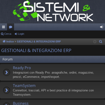
oll
Cerca
or
Login
og
eg
u
in
Indice
GESTIONALI & INTEGRAZIONI ERP
C
e
a
m
GESTIONALI & INTEGRAZIONI ERP
r
m
c
Forum
en
a
Ready Pro
ti
Integrazioni con Ready Pro: anagrafiche, ordini, magazzino,
R
prezzi, eCommerce, import/export.
ap
TeamSystem
Connettori, tracciati, API e best practice di integrazione con
idi
Teamsystem.
Business