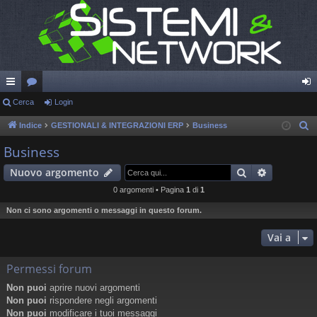
oll
Cerca
or
Login
og
eg
u
in
Indice
GESTIONALI & INTEGRAZIONI ERP
Business
C
e
a
m
Business
r
m
Cerca
Ricerca a
Nuovo argomento
c
en
a
0 argomenti • Pagina
1
di
1
ti
Non ci sono argomenti o messaggi in questo forum.
R
Vai a
ap
Permessi forum
idi
Non puoi
aprire nuovi argomenti
Non puoi
rispondere negli argomenti
Non puoi
modificare i tuoi messaggi