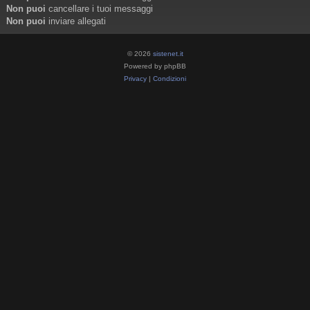
Non puoi
cancellare i tuoi messaggi
Non puoi
inviare allegati
© 2026
sistenet.it
Powered by phpBB
Privacy
|
Condizioni