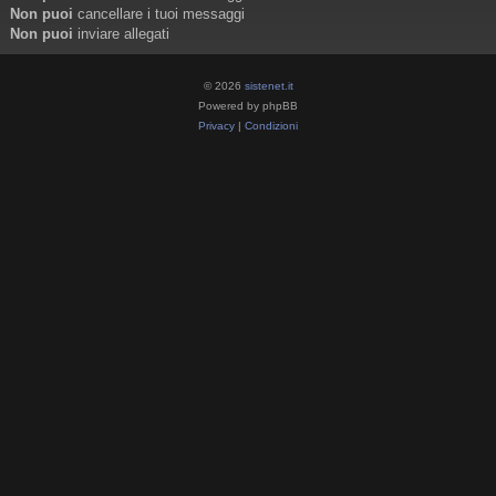
Non puoi
cancellare i tuoi messaggi
Non puoi
inviare allegati
© 2026
sistenet.it
Powered by phpBB
Privacy
|
Condizioni