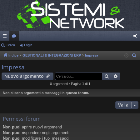
oll
Cerca
or
Login
og
eg
u
in
Indice
GESTIONALI & INTEGRAZIONI ERP
Impresa
C
e
a
m
Impresa
r
m
Cerca
Ricerca a
Nuovo argomento
c
en
a
0 argomenti • Pagina
1
di
1
ti
Non ci sono argomenti o messaggi in questo forum.
R
Vai a
ap
Permessi forum
idi
Non puoi
aprire nuovi argomenti
Non puoi
rispondere negli argomenti
Non puoi
modificare i tuoi messaggi