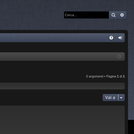
Cerca
Rice
C
FA
og
Q
in
0 argomenti • Pagina
1
di
1
Vai a