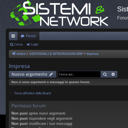
Sis
Forum
Forum
oll
Cerca
Login
eg
Indice
GESTIONALI & INTEGRAZIONI ERP
Impresa
a
Impresa
m
Cerca
Ricerc
Nuovo argomento
en
Non ci sono argomenti o messaggi in questo forum.
ti
Torna all’Indice della Board
R
ap
Permessi forum
idi
Non puoi
aprire nuovi argomenti
Non puoi
rispondere negli argomenti
Non puoi
modificare i tuoi messaggi