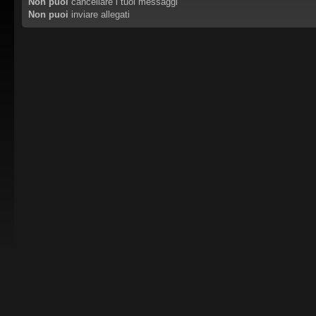
Non puoi
cancellare i tuoi messaggi
Non puoi
inviare allegati