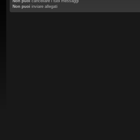
Non puoi
cancellare i tuoi messaggi
Non puoi
inviare allegati