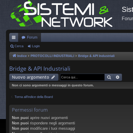
Sis
Forum
Forum
oll
Cerca
Login
eg
Indice
PROTOCOLLI INDUSTRIALI
Bridge & API Industriali
a
Bridge & API Industriali
m
Cerca
Ricerc
Nuovo argomento
en
Non ci sono argomenti o messaggi in questo forum.
ti
Torna all’Indice della Board
R
ap
Permessi forum
idi
Non puoi
aprire nuovi argomenti
Non puoi
rispondere negli argomenti
Non puoi
modificare i tuoi messaggi