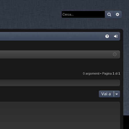
Cerca
Rice
C
FA
og
Q
in
0 argomenti • Pagina
1
di
1
Vai a