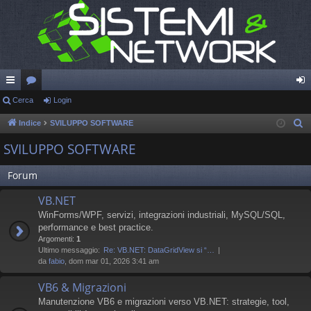
oll
Cerca
or
Login
og
eg
u
in
Indice
SVILUPPO SOFTWARE
C
e
a
m
SVILUPPO SOFTWARE
r
m
c
Forum
en
a
VB.NET
ti
WinForms/WPF, servizi, integrazioni industriali, MySQL/SQL,
R
performance e best practice.
Argomenti:
1
ap
Ultimo messaggio:
Re: VB.NET: DataGridView si “…
da
fabio
, dom mar 01, 2026 3:41 am
idi
VB6 & Migrazioni
Manutenzione VB6 e migrazioni verso VB.NET: strategie, tool,