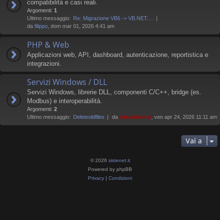
compatibilità e casi reali.
Argomenti:
1
Ultimo messaggio:
Re: Migrazione VB6 -> VB.NET:…
da
filippo
, dom mar 01, 2026 4:41 am
PHP & Web
Applicazioni web, API, dashboard, autenticazione, reportistica e
integrazioni.
Servizi Windows / DLL
Servizi Windows, librerie DLL, componenti C/C++, bridge (es.
Modbus) e interoperabilità.
Argomenti:
2
Ultimo messaggio:
Deleteoldfiles
da
admsistenet
, ven apr 24, 2026 11:11 am
Vai a
© 2026
sistenet.it
Powered by phpBB
Privacy
|
Condizioni