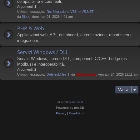
compatibilità e casi reali.
Argomenti:
1
Ultimo messaggio:
Re: Migrazione VB6 -> VB.NET:…
da
filippo
, dom mar 01, 2026 4:41 am
PHP & Web
Applicazioni web, API, dashboard, autenticazione, reportistica e
integrazioni.
Servizi Windows / DLL
Servizi Windows, librerie DLL, componenti C/C++, bridge (es.
Modbus) e interoperabilità.
Argomenti:
2
Ultimo messaggio:
Deleteoldfiles
da
admsistenet
, ven apr 24, 2026 11:11 am
Vai a
© 2026
sistenet.it
Powered by phpBB
Privacy
|
Condizioni