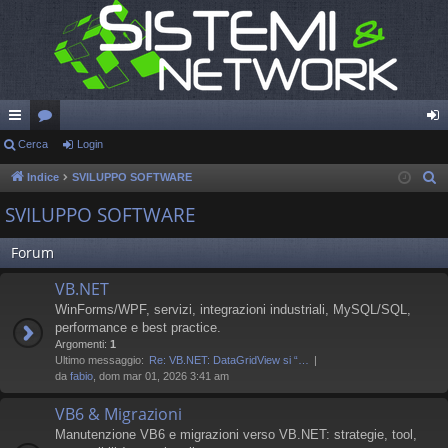
oll
Cerca
or
Login
og
eg
u
in
Indice
SVILUPPO SOFTWARE
C
e
a
m
SVILUPPO SOFTWARE
r
m
c
Forum
en
a
VB.NET
ti
WinForms/WPF, servizi, integrazioni industriali, MySQL/SQL,
R
performance e best practice.
Argomenti:
1
ap
Ultimo messaggio:
Re: VB.NET: DataGridView si “…
da
fabio
, dom mar 01, 2026 3:41 am
idi
VB6 & Migrazioni
Manutenzione VB6 e migrazioni verso VB.NET: strategie, tool,