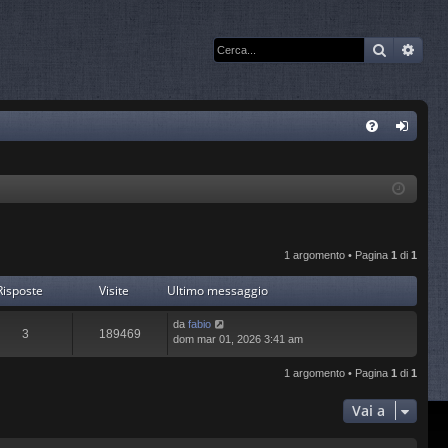
Cerca
Rice
C
FA
og
Q
in
1 argomento • Pagina
1
di
1
Risposte
Visite
Ultimo messaggio
da
fabio
3
189469
dom mar 01, 2026 3:41 am
1 argomento • Pagina
1
di
1
Vai a