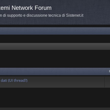
temi Network Forum
 di supporto e discussione tecnica di Sistenet.it
a avanzata
dati (UI thread?)