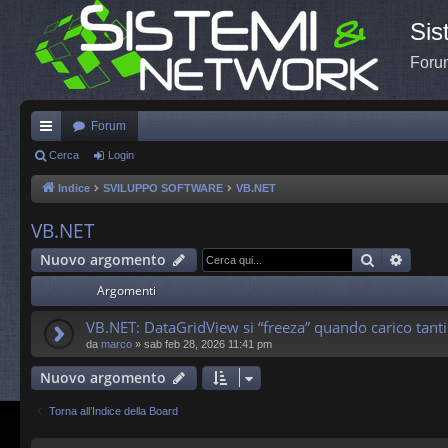
Sis
Forum
Forum
oll
Cerca
Login
eg
Indice
SVILUPPO SOFTWARE
VB.NET
a
VB.NET
m
Cerca
Ricerc
Nuovo argomento
en
Argomenti
ti
VB.NET: DataGridView si “freeza” quando carico tanti 
R
da
marco
»
sab feb 28, 2026 11:41 pm
ap
Nuovo argomento
idi
Torna all’Indice della Board