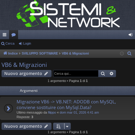
oll
Cerca
or
Login
og
eg
u
in
Indice
SVILUPPO SOFTWARE
VB6 & Migrazioni
C
e
a
m
VB6 & Migrazioni
r
m
Cerca
Ricerca a
Nuovo argomento
c
en
a
1 argomento • Pagina
1
di
1
ti
Argomenti
R
Migrazione VB6 -> VB.NET: ADODB con MySQL,
conviene sostituire con MySql.Data?
ap
Ultimo messaggio da
filippo
«
dom mar 01, 2026 4:41 am
idi
Risposte:
3
Nuovo argomento
1 argomento • Pagina
1
di
1