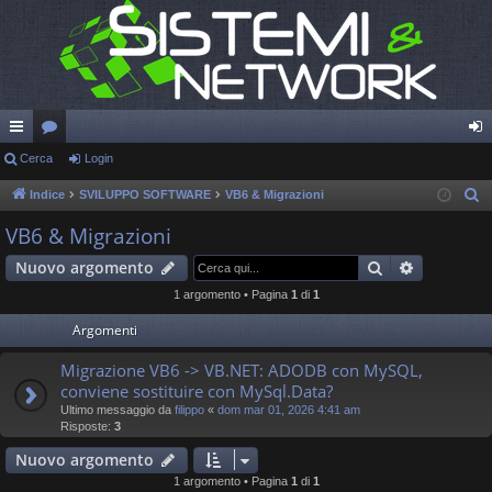
oll
Cerca
or
Login
og
eg
u
in
Indice
SVILUPPO SOFTWARE
VB6 & Migrazioni
C
e
a
m
VB6 & Migrazioni
r
m
Cerca
Ricerca a
Nuovo argomento
c
en
a
1 argomento • Pagina
1
di
1
ti
Argomenti
R
Migrazione VB6 -> VB.NET: ADODB con MySQL,
conviene sostituire con MySql.Data?
ap
Ultimo messaggio da
filippo
«
dom mar 01, 2026 4:41 am
idi
Risposte:
3
Nuovo argomento
1 argomento • Pagina
1
di
1