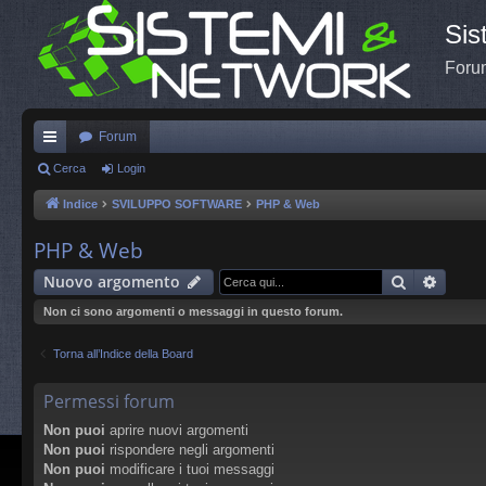
Sis
Forum
Forum
oll
Cerca
Login
eg
Indice
SVILUPPO SOFTWARE
PHP & Web
a
PHP & Web
m
Cerca
Ricerc
Nuovo argomento
en
Non ci sono argomenti o messaggi in questo forum.
ti
Torna all’Indice della Board
R
ap
Permessi forum
idi
Non puoi
aprire nuovi argomenti
Non puoi
rispondere negli argomenti
Non puoi
modificare i tuoi messaggi