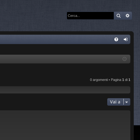
Cerca
Rice
C
FA
og
Q
in
0 argomenti • Pagina
1
di
1
Vai a