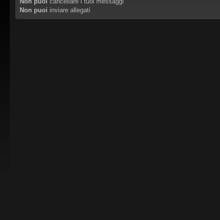
Non puoi
cancellare i tuoi messaggi
Non puoi
inviare allegati