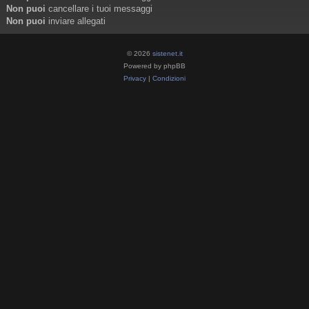
Non puoi
cancellare i tuoi messaggi
Non puoi
inviare allegati
© 2026
sistenet.it
Powered by phpBB
Privacy
|
Condizioni