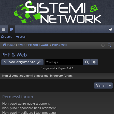
oll
Cerca
or
Login
og
eg
u
in
Indice
SVILUPPO SOFTWARE
PHP & Web
C
e
a
m
PHP & Web
r
m
Cerca
Ricerca a
Nuovo argomento
c
en
a
0 argomenti • Pagina
1
di
1
ti
Non ci sono argomenti o messaggi in questo forum.
R
Vai a
ap
Permessi forum
idi
Non puoi
aprire nuovi argomenti
Non puoi
rispondere negli argomenti
Non puoi
modificare i tuoi messaggi