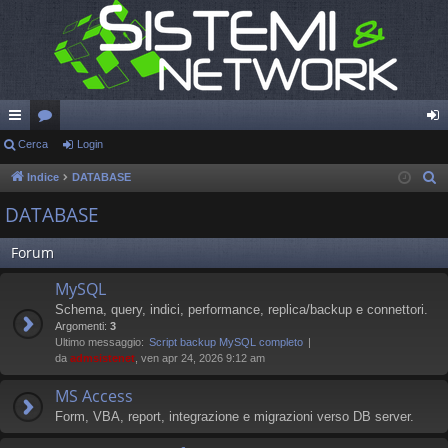
oll
Cerca
or
Login
og
eg
u
in
Indice
DATABASE
C
e
a
m
DATABASE
r
m
c
Forum
en
a
MySQL
ti
Schema, query, indici, performance, replica/backup e connettori.
R
Argomenti:
3
Ultimo messaggio:
Script backup MySQL completo
ap
da
admsistenet
, ven apr 24, 2026 9:12 am
idi
MS Access
Form, VBA, report, integrazione e migrazioni verso DB server.