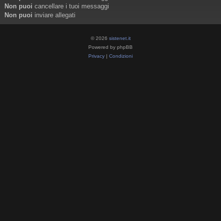
Non puoi
cancellare i tuoi messaggi
Non puoi
inviare allegati
© 2026
sistenet.it
Powered by phpBB
Privacy
|
Condizioni