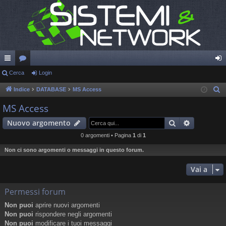
oll
Cerca
or
Login
og
eg
u
in
Indice
DATABASE
MS Access
C
e
a
m
MS Access
r
m
Cerca
Ricerca a
Nuovo argomento
c
en
a
0 argomenti • Pagina
1
di
1
ti
Non ci sono argomenti o messaggi in questo forum.
R
Vai a
ap
Permessi forum
idi
Non puoi
aprire nuovi argomenti
Non puoi
rispondere negli argomenti
Non puoi
modificare i tuoi messaggi