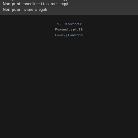
Non puoi
cancellare i tuoi messaggi
Non puoi
inviare allegati
© 2026
sistenet.it
Powered by phpBB
Privacy
|
Condizioni