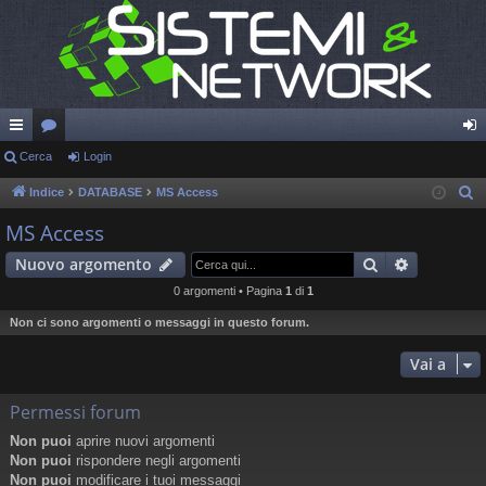
oll
Cerca
or
Login
og
eg
u
in
Indice
DATABASE
MS Access
C
e
a
m
MS Access
r
m
Cerca
Ricerca a
Nuovo argomento
c
en
a
0 argomenti • Pagina
1
di
1
ti
Non ci sono argomenti o messaggi in questo forum.
R
Vai a
ap
Permessi forum
idi
Non puoi
aprire nuovi argomenti
Non puoi
rispondere negli argomenti
Non puoi
modificare i tuoi messaggi