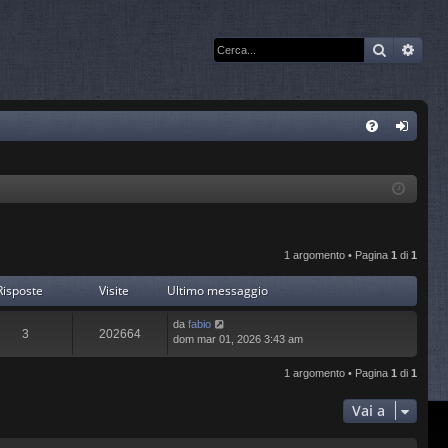
Cerca
Rice
C
FA
og
Q
in
1 argomento • Pagina
1
di
1
Risposte
Visite
Ultimo messaggio
da
fabio
3
202664
dom mar 01, 2026 3:43 am
1 argomento • Pagina
1
di
1
Vai a