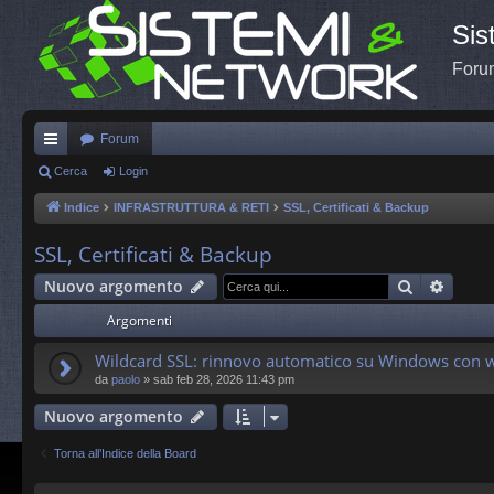
Sis
Forum
Forum
oll
Cerca
Login
eg
Indice
INFRASTRUTTURA & RETI
SSL, Certificati & Backup
a
SSL, Certificati & Backup
m
Cerca
Ricerc
Nuovo argomento
en
Argomenti
ti
Wildcard SSL: rinnovo automatico su Windows con w
R
da
paolo
»
sab feb 28, 2026 11:43 pm
ap
Nuovo argomento
idi
Torna all’Indice della Board