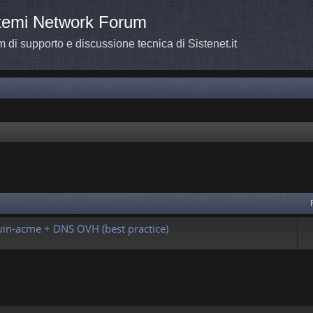
temi Network Forum
 di supporto e discussione tecnica di Sistenet.it
a avanzata
in-acme + DNS OVH (best practice)